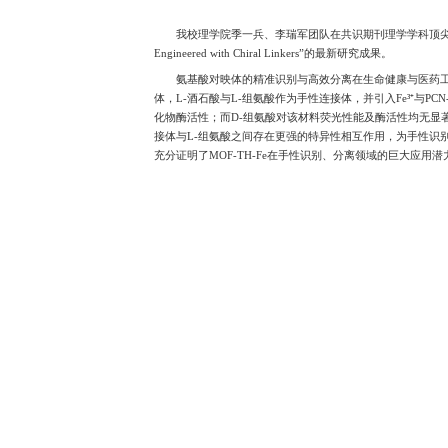
我校理学院季一兵、李瑞军团队在共识期刊理学学
Engineered with Chiral Lin
氨基酸对映体的精准识别与高
体，L-酒石酸与L-组氨酸作为手性
化物酶活性；而D-组氨酸对该
接体与L-组氨酸之间存在更强的特
充分证明了MOF-TH-Fe在