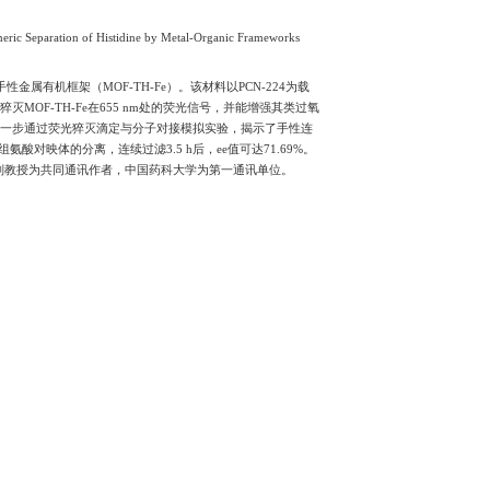
emistry发表金属有机框架材料在手性识别和分离
发布时间：2026-03-03
浏览次数：
759
 Chiral Recognition and Enantiomeric Separation of 
装策略，成功构建了兼具手性特性与类酶活性的手性金属有机框架（
材料类过氧化物酶活性（图1）。研究表明，L-组氨酸可显著猝灭MOF-
光-紫外双模式检测，实现了组氨酸对映体的手性识别。进一步通
，将MOF-TH-Fe与连续流过滤器相结合，用于组氨酸对映体的分
院硕士研究生翟艳珂为第一作者，理学院季一兵教授和李瑞军副教授