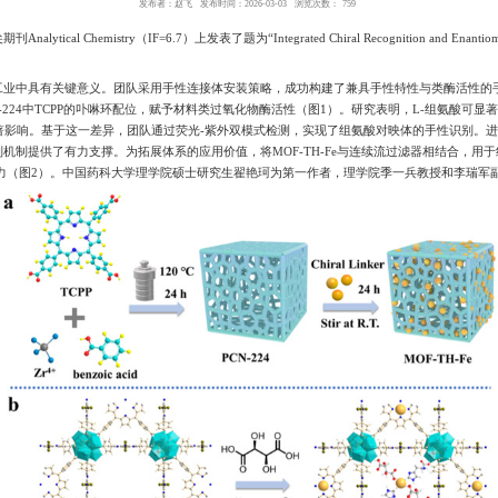
理学院季一兵、李瑞军团队在Analytical Ch
发布者：赵飞
科顶尖期刊Analytical Chemistry（IF=6.7）上发表了题为“Integrated
kers”的最新研究成果。
效分离在生命健康与医药工业中具有关键意义。团队采用手性连接体安
连接体，并引入Fe³⁺与PCN-224中TCPP的卟啉环配位，赋予
材料荧光性能及酶活性均无显著影响。基于这一差异，团队通过荧
异性相互作用，为手性识别机制提供了有力支撑。为拓展体系的应用价值
手性识别、分离领域的巨大应用潜力（图2）。中国药科大学理学