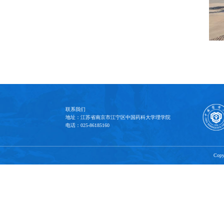
强的伟大历程
后蓄须明志，
海军诞生地
节、民族自尊
和“寒梅傲雪