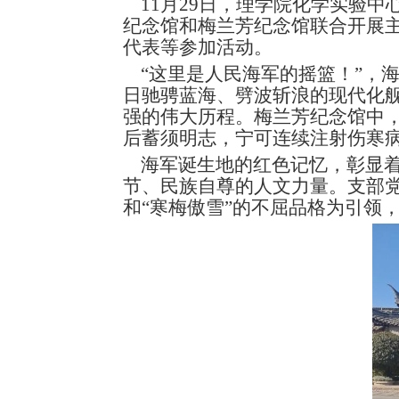
11月29日
纪念馆和梅兰
代表等参加活
“这里是人
日驰骋蓝海、